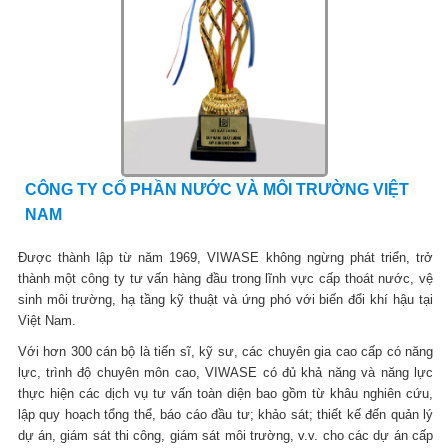
CÔNG TY CỔ PHẦN NƯỚC VÀ MÔI TRƯỜNG VIỆT
NAM
Được thành lập từ năm 1969, VIWASE không ngừng phát triển, trở
thành một công ty tư vấn hàng đầu trong lĩnh vực cấp thoát nước, vệ
sinh môi trường, hạ tầng kỹ thuật và ứng phó với biến đổi khí hậu tại
Việt Nam.
Với hơn 300 cán bộ là tiến sĩ, kỹ sư, các chuyên gia cao cấp có năng
lực, trình độ chuyên môn cao, VIWASE có đủ khả năng và năng lực
thực hiện các dịch vụ tư vấn toàn diện bao gồm từ khâu nghiên cứu,
lập quy hoạch tổng thể, báo cáo đầu tư; khảo sát; thiết kế đến quản lý
dự án, giám sát thi công, giám sát môi trường, v.v. cho các dự án cấp