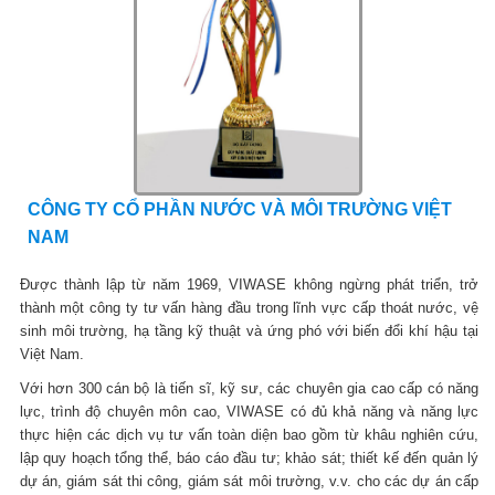
CÔNG TY CỔ PHẦN NƯỚC VÀ MÔI TRƯỜNG VIỆT
NAM
Được thành lập từ năm 1969, VIWASE không ngừng phát triển, trở
thành một công ty tư vấn hàng đầu trong lĩnh vực cấp thoát nước, vệ
sinh môi trường, hạ tầng kỹ thuật và ứng phó với biến đổi khí hậu tại
Việt Nam.
Với hơn 300 cán bộ là tiến sĩ, kỹ sư, các chuyên gia cao cấp có năng
lực, trình độ chuyên môn cao, VIWASE có đủ khả năng và năng lực
thực hiện các dịch vụ tư vấn toàn diện bao gồm từ khâu nghiên cứu,
lập quy hoạch tổng thể, báo cáo đầu tư; khảo sát; thiết kế đến quản lý
dự án, giám sát thi công, giám sát môi trường, v.v. cho các dự án cấp