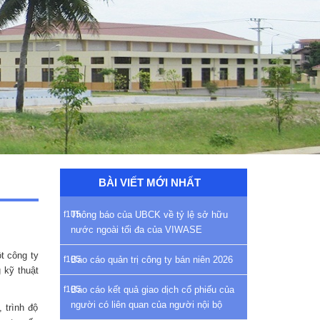
BÀI VIẾT MỚI NHẤT
Thông báo của UBCK về tỷ lệ sở hữu
nước ngoài tối đa của VIWASE
t công ty
Báo cáo quản trị công ty bán niên 2026
 kỹ thuật
Báo cáo kết quả giao dịch cổ phiếu của
người có liên quan của người nội bộ
 trình độ