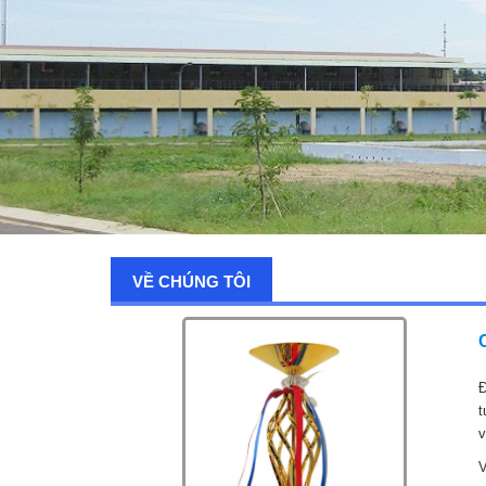
VỀ CHÚNG TÔI
Đ
t
v
V