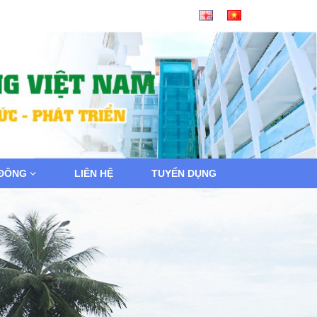
 ĐÔNG
LIÊN HỆ
TUYỂN DỤNG