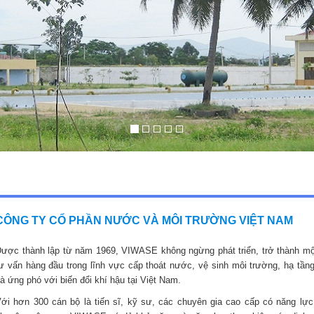
CÔNG TY CỔ PHẦN NƯỚC VÀ MÔI TRƯỜNG VIỆT NAM
ược thành lập từ năm 1969, VIWASE không ngừng phát triển, trở thành mộ
ư vấn hàng đầu trong lĩnh vực cấp thoát nước, vệ sinh môi trường, hạ tầng
à ứng phó với biến đổi khí hậu tại Việt Nam.
ới hơn 300 cán bộ là tiến sĩ, kỹ sư, các chuyên gia cao cấp có năng lực,