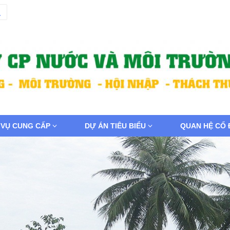
 VỤ CUNG CẤP
DỰ ÁN TIÊU BIỂU
QUAN HỆ CỔ