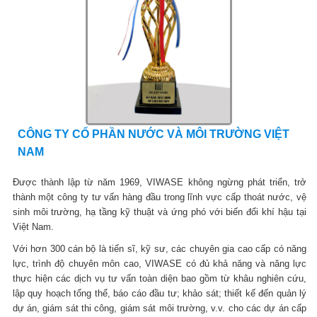
CÔNG TY CỔ PHẦN NƯỚC VÀ MÔI TRƯỜNG VIỆT
NAM
Được thành lập từ năm 1969, VIWASE không ngừng phát triển, trở
thành một công ty tư vấn hàng đầu trong lĩnh vực cấp thoát nước, vệ
sinh môi trường, hạ tầng kỹ thuật và ứng phó với biến đổi khí hậu tại
Việt Nam.
Với hơn 300 cán bộ là tiến sĩ, kỹ sư, các chuyên gia cao cấp có năng
lực, trình độ chuyên môn cao, VIWASE có đủ khả năng và năng lực
thực hiện các dịch vụ tư vấn toàn diện bao gồm từ khâu nghiên cứu,
lập quy hoạch tổng thể, báo cáo đầu tư; khảo sát; thiết kế đến quản lý
dự án, giám sát thi công, giám sát môi trường, v.v. cho các dự án cấp