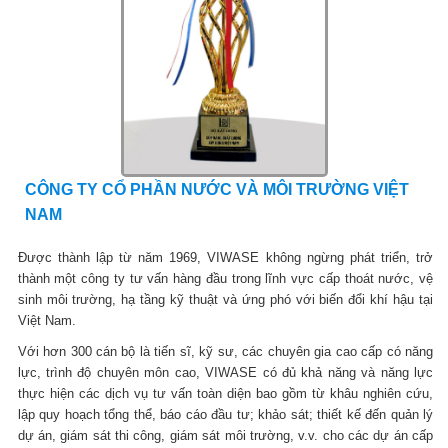
CÔNG TY CỔ PHẦN NƯỚC VÀ MÔI TRƯỜNG VIỆT
NAM
Được thành lập từ năm 1969, VIWASE không ngừng phát triển, trở
thành một công ty tư vấn hàng đầu trong lĩnh vực cấp thoát nước, vệ
sinh môi trường, hạ tầng kỹ thuật và ứng phó với biến đổi khí hậu tại
Việt Nam.
Với hơn 300 cán bộ là tiến sĩ, kỹ sư, các chuyên gia cao cấp có năng
lực, trình độ chuyên môn cao, VIWASE có đủ khả năng và năng lực
thực hiện các dịch vụ tư vấn toàn diện bao gồm từ khâu nghiên cứu,
lập quy hoạch tổng thể, báo cáo đầu tư; khảo sát; thiết kế đến quản lý
dự án, giám sát thi công, giám sát môi trường, v.v. cho các dự án cấp