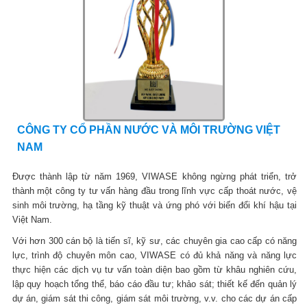
CÔNG TY CỔ PHẦN NƯỚC VÀ MÔI TRƯỜNG VIỆT
NAM
Được thành lập từ năm 1969, VIWASE không ngừng phát triển, trở
thành một công ty tư vấn hàng đầu trong lĩnh vực cấp thoát nước, vệ
sinh môi trường, hạ tầng kỹ thuật và ứng phó với biến đổi khí hậu tại
Việt Nam.
Với hơn 300 cán bộ là tiến sĩ, kỹ sư, các chuyên gia cao cấp có năng
lực, trình độ chuyên môn cao, VIWASE có đủ khả năng và năng lực
thực hiện các dịch vụ tư vấn toàn diện bao gồm từ khâu nghiên cứu,
lập quy hoạch tổng thể, báo cáo đầu tư; khảo sát; thiết kế đến quản lý
dự án, giám sát thi công, giám sát môi trường, v.v. cho các dự án cấp