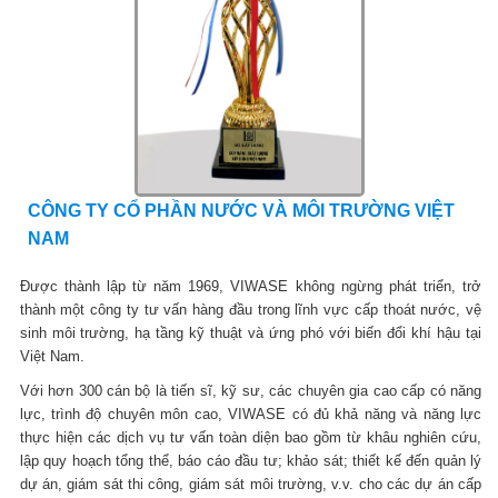
CÔNG TY CỔ PHẦN NƯỚC VÀ MÔI TRƯỜNG VIỆT
NAM
Được thành lập từ năm 1969, VIWASE không ngừng phát triển, trở
thành một công ty tư vấn hàng đầu trong lĩnh vực cấp thoát nước, vệ
sinh môi trường, hạ tầng kỹ thuật và ứng phó với biến đổi khí hậu tại
Việt Nam.
Với hơn 300 cán bộ là tiến sĩ, kỹ sư, các chuyên gia cao cấp có năng
lực, trình độ chuyên môn cao, VIWASE có đủ khả năng và năng lực
thực hiện các dịch vụ tư vấn toàn diện bao gồm từ khâu nghiên cứu,
lập quy hoạch tổng thể, báo cáo đầu tư; khảo sát; thiết kế đến quản lý
dự án, giám sát thi công, giám sát môi trường, v.v. cho các dự án cấp