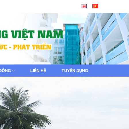
 ĐÔNG
LIÊN HỆ
TUYỂN DỤNG