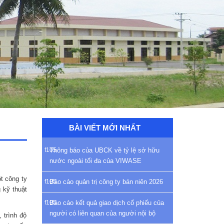
BÀI VIẾT MỚI NHẤT
Thông báo của UBCK về tỷ lệ sở hữu
nước ngoài tối đa của VIWASE
t công ty
Báo cáo quản trị công ty bán niên 2026
 kỹ thuật
Báo cáo kết quả giao dịch cổ phiếu của
người có liên quan của người nội bộ
 trình độ