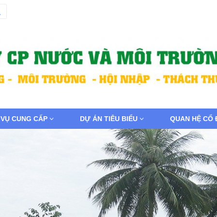
 VỤ CUNG CẤP
DỰ ÁN TIÊU BIỂU
QUAN HỆ CỔ