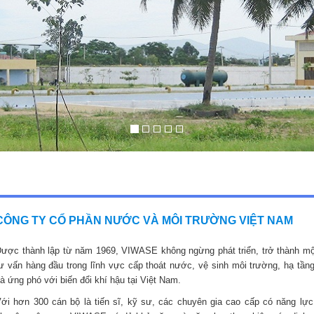
CÔNG TY CỔ PHẦN NƯỚC VÀ MÔI TRƯỜNG VIỆT NAM
ược thành lập từ năm 1969, VIWASE không ngừng phát triển, trở thành mộ
ư vấn hàng đầu trong lĩnh vực cấp thoát nước, vệ sinh môi trường, hạ tầng
à ứng phó với biến đổi khí hậu tại Việt Nam.
ới hơn 300 cán bộ là tiến sĩ, kỹ sư, các chuyên gia cao cấp có năng lực,