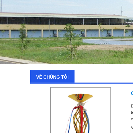
VỀ CHÚNG TÔI
Đ
t
v
V