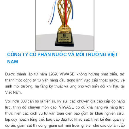
CÔNG TY CỔ PHẦN NƯỚC VÀ MÔI TRƯỜNG VIỆT
NAM
Được thành lập từ năm 1969, VIWASE không ngừng phát triển, trở
thành một công ty tư vấn hàng đầu trong lĩnh vực cấp thoát nước, vệ
sinh môi trường, hạ tầng kỹ thuật và ứng phó với biến đổi khí hậu tại
Việt Nam.
Với hơn 300 cán bộ là tiến sĩ, kỹ sư, các chuyên gia cao cấp có năng
lực, trình độ chuyên môn cao, VIWASE có đủ khả năng và năng lực
thực hiện các dịch vụ tư vấn toàn diện bao gồm từ khâu nghiên cứu,
lập quy hoạch tổng thể, báo cáo đầu tư; khảo sát; thiết kế đến quản lý
dự án, giám sát thi công, giám sát môi trường, v.v. cho các dự án cấp