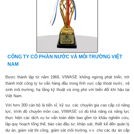
CÔNG TY CỔ PHẦN NƯỚC VÀ MÔI TRƯỜNG VIỆT
NAM
Được thành lập từ năm 1969, VIWASE không ngừng phát triển, trở
thành một công ty tư vấn hàng đầu trong lĩnh vực cấp thoát nước, vệ
sinh môi trường, hạ tầng kỹ thuật và ứng phó với biến đổi khí hậu tại
Việt Nam.
Với hơn 300 cán bộ là tiến sĩ, kỹ sư, các chuyên gia cao cấp có năng
lực, trình độ chuyên môn cao, VIWASE có đủ khả năng và năng lực
thực hiện các dịch vụ tư vấn toàn diện bao gồm từ khâu nghiên cứu,
lập quy hoạch tổng thể, báo cáo đầu tư; khảo sát; thiết kế đến quản lý
dự án, giám sát thi công, giám sát môi trường, v.v. cho các dự án cấp