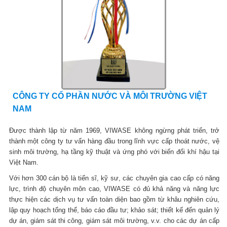
CÔNG TY CỔ PHẦN NƯỚC VÀ MÔI TRƯỜNG VIỆT
NAM
Được thành lập từ năm 1969, VIWASE không ngừng phát triển, trở
thành một công ty tư vấn hàng đầu trong lĩnh vực cấp thoát nước, vệ
sinh môi trường, hạ tầng kỹ thuật và ứng phó với biến đổi khí hậu tại
Việt Nam.
Với hơn 300 cán bộ là tiến sĩ, kỹ sư, các chuyên gia cao cấp có năng
lực, trình độ chuyên môn cao, VIWASE có đủ khả năng và năng lực
thực hiện các dịch vụ tư vấn toàn diện bao gồm từ khâu nghiên cứu,
lập quy hoạch tổng thể, báo cáo đầu tư; khảo sát; thiết kế đến quản lý
dự án, giám sát thi công, giám sát môi trường, v.v. cho các dự án cấp