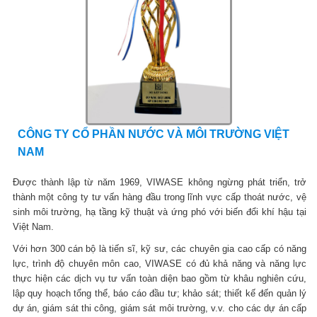
CÔNG TY CỔ PHẦN NƯỚC VÀ MÔI TRƯỜNG VIỆT
NAM
Được thành lập từ năm 1969, VIWASE không ngừng phát triển, trở
thành một công ty tư vấn hàng đầu trong lĩnh vực cấp thoát nước, vệ
sinh môi trường, hạ tầng kỹ thuật và ứng phó với biến đổi khí hậu tại
Việt Nam.
Với hơn 300 cán bộ là tiến sĩ, kỹ sư, các chuyên gia cao cấp có năng
lực, trình độ chuyên môn cao, VIWASE có đủ khả năng và năng lực
thực hiện các dịch vụ tư vấn toàn diện bao gồm từ khâu nghiên cứu,
lập quy hoạch tổng thể, báo cáo đầu tư; khảo sát; thiết kế đến quản lý
dự án, giám sát thi công, giám sát môi trường, v.v. cho các dự án cấp