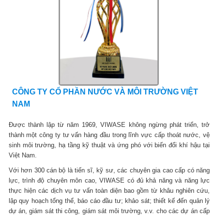
CÔNG TY CỔ PHẦN NƯỚC VÀ MÔI TRƯỜNG VIỆT
NAM
Được thành lập từ năm 1969, VIWASE không ngừng phát triển, trở
thành một công ty tư vấn hàng đầu trong lĩnh vực cấp thoát nước, vệ
sinh môi trường, hạ tầng kỹ thuật và ứng phó với biến đổi khí hậu tại
Việt Nam.
Với hơn 300 cán bộ là tiến sĩ, kỹ sư, các chuyên gia cao cấp có năng
lực, trình độ chuyên môn cao, VIWASE có đủ khả năng và năng lực
thực hiện các dịch vụ tư vấn toàn diện bao gồm từ khâu nghiên cứu,
lập quy hoạch tổng thể, báo cáo đầu tư; khảo sát; thiết kế đến quản lý
dự án, giám sát thi công, giám sát môi trường, v.v. cho các dự án cấp