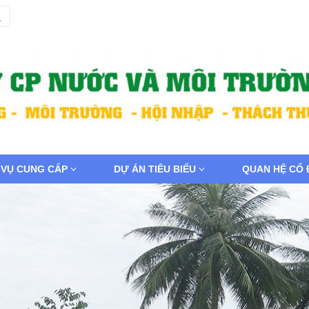
 VỤ CUNG CẤP
DỰ ÁN TIÊU BIỂU
QUAN HỆ CỔ