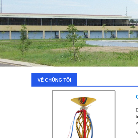
VỀ CHÚNG TÔI
Đ
t
v
V