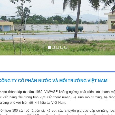
CÔNG TY CỔ PHẦN NƯỚC VÀ MÔI TRƯỜNG VIỆT NAM
ược thành lập từ năm 1969, VIWASE không ngừng phát triển, trở thành mộ
ư vấn hàng đầu trong lĩnh vực cấp thoát nước, vệ sinh môi trường, hạ tầng
à ứng phó với biến đổi khí hậu tại Việt Nam.
ới hơn 300 cán bộ là tiến sĩ, kỹ sư, các chuyên gia cao cấp có năng lực,