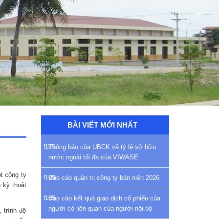
BÀI VIẾT MỚI NHẤT
Thông báo của UBCK về tỷ lệ sở hữu
nước ngoài tối đa của VIWASE
t công ty
Báo cáo quản trị công ty bán niên 2026
 kỹ thuật
Báo cáo kết quả giao dịch cổ phiếu của
người có liên quan của người nội bộ
 trình độ