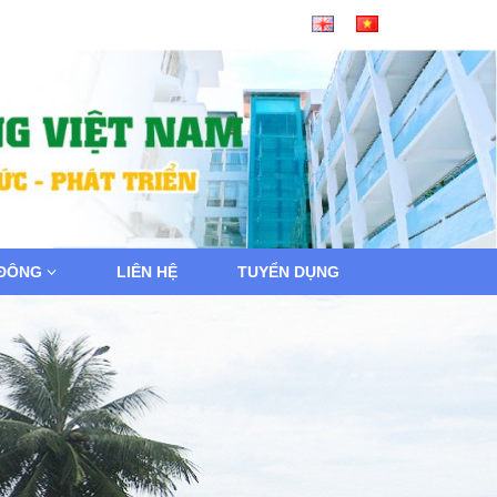
 ĐÔNG
LIÊN HỆ
TUYỂN DỤNG