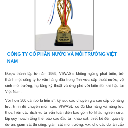
CÔNG TY CỔ PHẦN NƯỚC VÀ MÔI TRƯỜNG VIỆT
NAM
Được thành lập từ năm 1969, VIWASE không ngừng phát triển, trở
thành một công ty tư vấn hàng đầu trong lĩnh vực cấp thoát nước, vệ
sinh môi trường, hạ tầng kỹ thuật và ứng phó với biến đổi khí hậu tại
Việt Nam.
Với hơn 300 cán bộ là tiến sĩ, kỹ sư, các chuyên gia cao cấp có năng
lực, trình độ chuyên môn cao, VIWASE có đủ khả năng và năng lực
thực hiện các dịch vụ tư vấn toàn diện bao gồm từ khâu nghiên cứu,
lập quy hoạch tổng thể, báo cáo đầu tư; khảo sát; thiết kế đến quản lý
dự án, giám sát thi công, giám sát môi trường, v.v. cho các dự án cấp