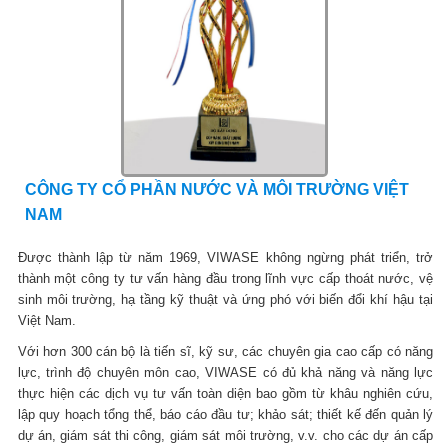
CÔNG TY CỔ PHẦN NƯỚC VÀ MÔI TRƯỜNG VIỆT
NAM
Được thành lập từ năm 1969, VIWASE không ngừng phát triển, trở
thành một công ty tư vấn hàng đầu trong lĩnh vực cấp thoát nước, vệ
sinh môi trường, hạ tầng kỹ thuật và ứng phó với biến đổi khí hậu tại
Việt Nam.
Với hơn 300 cán bộ là tiến sĩ, kỹ sư, các chuyên gia cao cấp có năng
lực, trình độ chuyên môn cao, VIWASE có đủ khả năng và năng lực
thực hiện các dịch vụ tư vấn toàn diện bao gồm từ khâu nghiên cứu,
lập quy hoạch tổng thể, báo cáo đầu tư; khảo sát; thiết kế đến quản lý
dự án, giám sát thi công, giám sát môi trường, v.v. cho các dự án cấp