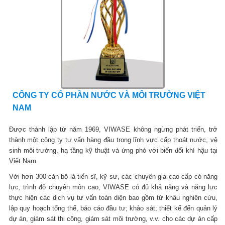
CÔNG TY CỔ PHẦN NƯỚC VÀ MÔI TRƯỜNG VIỆT
NAM
Được thành lập từ năm 1969, VIWASE không ngừng phát triển, trở
thành một công ty tư vấn hàng đầu trong lĩnh vực cấp thoát nước, vệ
sinh môi trường, hạ tầng kỹ thuật và ứng phó với biến đổi khí hậu tại
Việt Nam.
Với hơn 300 cán bộ là tiến sĩ, kỹ sư, các chuyên gia cao cấp có năng
lực, trình độ chuyên môn cao, VIWASE có đủ khả năng và năng lực
thực hiện các dịch vụ tư vấn toàn diện bao gồm từ khâu nghiên cứu,
lập quy hoạch tổng thể, báo cáo đầu tư; khảo sát; thiết kế đến quản lý
dự án, giám sát thi công, giám sát môi trường, v.v. cho các dự án cấp