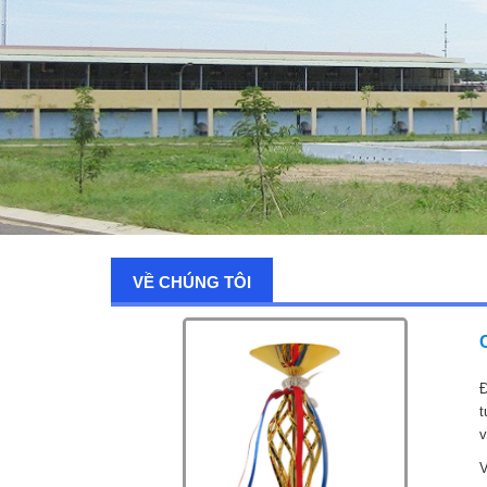
VỀ CHÚNG TÔI
Đ
t
v
V