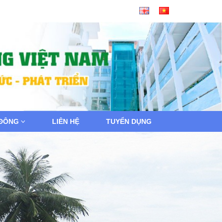
 ĐÔNG
LIÊN HỆ
TUYỂN DỤNG