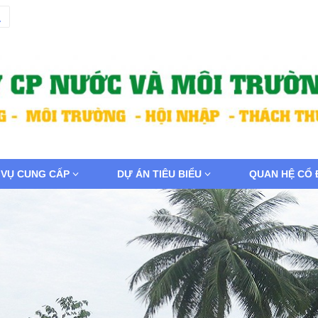
 VỤ CUNG CẤP
DỰ ÁN TIÊU BIỂU
QUAN HỆ CỔ