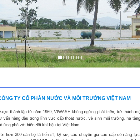
CÔNG TY CỔ PHẦN NƯỚC VÀ MÔI TRƯỜNG VIỆT NAM
ược thành lập từ năm 1969, VIWASE không ngừng phát triển, trở thành mộ
ư vấn hàng đầu trong lĩnh vực cấp thoát nước, vệ sinh môi trường, hạ tầng
à ứng phó với biến đổi khí hậu tại Việt Nam.
ới hơn 300 cán bộ là tiến sĩ, kỹ sư, các chuyên gia cao cấp có năng lực,