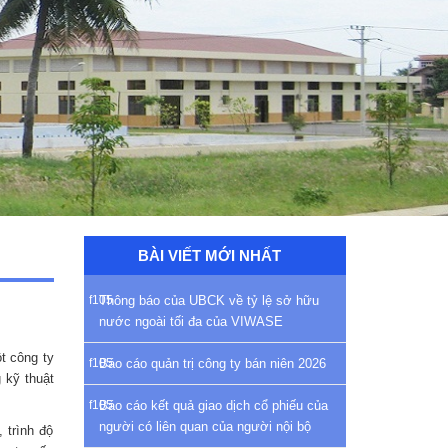
BÀI VIẾT MỚI NHẤT
Thông báo của UBCK về tỷ lệ sở hữu
nước ngoài tối đa của VIWASE
t công ty
Báo cáo quản trị công ty bán niên 2026
 kỹ thuật
Báo cáo kết quả giao dịch cổ phiếu của
người có liên quan của người nội bộ
 trình độ