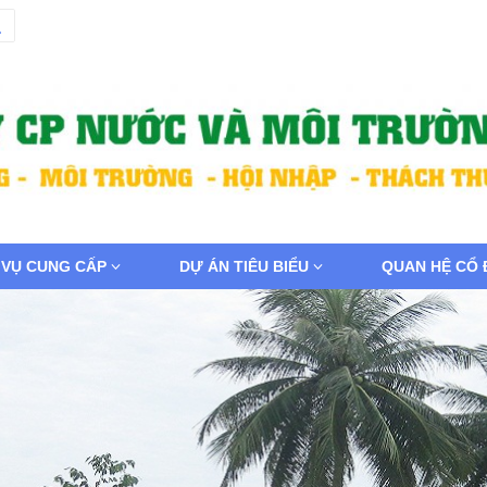
 VỤ CUNG CẤP
DỰ ÁN TIÊU BIỂU
QUAN HỆ CỔ