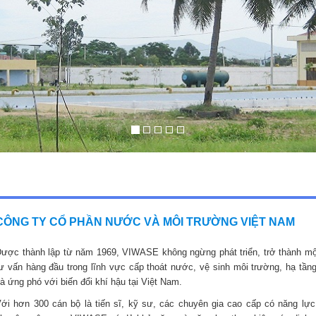
CÔNG TY CỔ PHẦN NƯỚC VÀ MÔI TRƯỜNG VIỆT NAM
ược thành lập từ năm 1969, VIWASE không ngừng phát triển, trở thành mộ
ư vấn hàng đầu trong lĩnh vực cấp thoát nước, vệ sinh môi trường, hạ tầng
à ứng phó với biến đổi khí hậu tại Việt Nam.
ới hơn 300 cán bộ là tiến sĩ, kỹ sư, các chuyên gia cao cấp có năng lực,