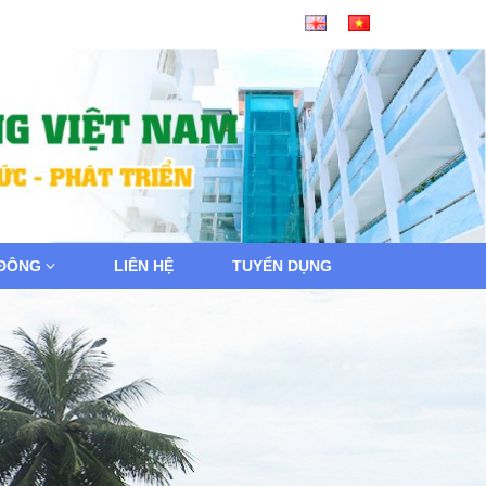
 ĐÔNG
LIÊN HỆ
TUYỂN DỤNG