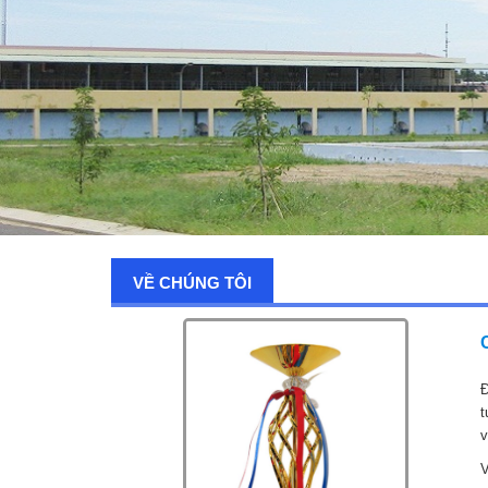
VỀ CHÚNG TÔI
Đ
t
v
V