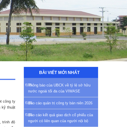
BÀI VIẾT MỚI NHẤT
Thông báo của UBCK về tỷ lệ sở hữu
nước ngoài tối đa của VIWASE
t công ty
Báo cáo quản trị công ty bán niên 2026
 kỹ thuật
Báo cáo kết quả giao dịch cổ phiếu của
người có liên quan của người nội bộ
 trình độ