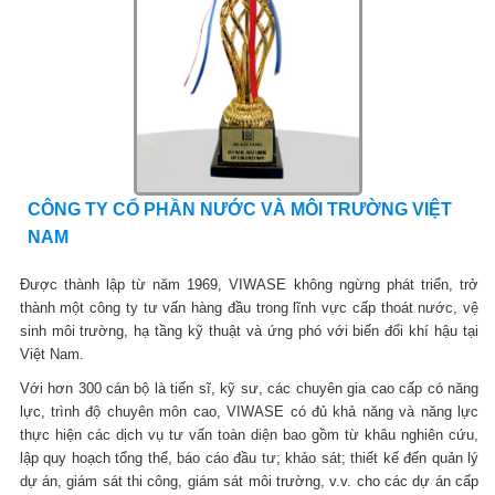
CÔNG TY CỔ PHẦN NƯỚC VÀ MÔI TRƯỜNG VIỆT
NAM
Được thành lập từ năm 1969, VIWASE không ngừng phát triển, trở
thành một công ty tư vấn hàng đầu trong lĩnh vực cấp thoát nước, vệ
sinh môi trường, hạ tầng kỹ thuật và ứng phó với biến đổi khí hậu tại
Việt Nam.
Với hơn 300 cán bộ là tiến sĩ, kỹ sư, các chuyên gia cao cấp có năng
lực, trình độ chuyên môn cao, VIWASE có đủ khả năng và năng lực
thực hiện các dịch vụ tư vấn toàn diện bao gồm từ khâu nghiên cứu,
lập quy hoạch tổng thể, báo cáo đầu tư; khảo sát; thiết kế đến quản lý
dự án, giám sát thi công, giám sát môi trường, v.v. cho các dự án cấp