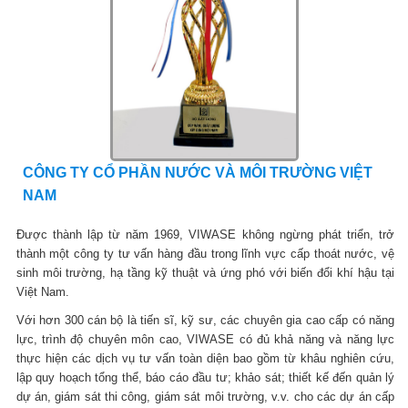
CÔNG TY CỔ PHẦN NƯỚC VÀ MÔI TRƯỜNG VIỆT
NAM
Được thành lập từ năm 1969, VIWASE không ngừng phát triển, trở
thành một công ty tư vấn hàng đầu trong lĩnh vực cấp thoát nước, vệ
sinh môi trường, hạ tầng kỹ thuật và ứng phó với biến đổi khí hậu tại
Việt Nam.
Với hơn 300 cán bộ là tiến sĩ, kỹ sư, các chuyên gia cao cấp có năng
lực, trình độ chuyên môn cao, VIWASE có đủ khả năng và năng lực
thực hiện các dịch vụ tư vấn toàn diện bao gồm từ khâu nghiên cứu,
lập quy hoạch tổng thể, báo cáo đầu tư; khảo sát; thiết kế đến quản lý
dự án, giám sát thi công, giám sát môi trường, v.v. cho các dự án cấp