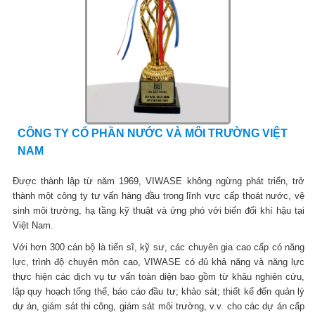
CÔNG TY CỔ PHẦN NƯỚC VÀ MÔI TRƯỜNG VIỆT
NAM
Được thành lập từ năm 1969, VIWASE không ngừng phát triển, trở
thành một công ty tư vấn hàng đầu trong lĩnh vực cấp thoát nước, vệ
sinh môi trường, hạ tầng kỹ thuật và ứng phó với biến đổi khí hậu tại
Việt Nam.
Với hơn 300 cán bộ là tiến sĩ, kỹ sư, các chuyên gia cao cấp có năng
lực, trình độ chuyên môn cao, VIWASE có đủ khả năng và năng lực
thực hiện các dịch vụ tư vấn toàn diện bao gồm từ khâu nghiên cứu,
lập quy hoạch tổng thể, báo cáo đầu tư; khảo sát; thiết kế đến quản lý
dự án, giám sát thi công, giám sát môi trường, v.v. cho các dự án cấp