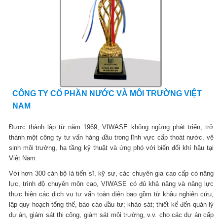
CÔNG TY CỔ PHẦN NƯỚC VÀ MÔI TRƯỜNG VIỆT
NAM
Được thành lập từ năm 1969, VIWASE không ngừng phát triển, trở
thành một công ty tư vấn hàng đầu trong lĩnh vực cấp thoát nước, vệ
sinh môi trường, hạ tầng kỹ thuật và ứng phó với biến đổi khí hậu tại
Việt Nam.
Với hơn 300 cán bộ là tiến sĩ, kỹ sư, các chuyên gia cao cấp có năng
lực, trình độ chuyên môn cao, VIWASE có đủ khả năng và năng lực
thực hiện các dịch vụ tư vấn toàn diện bao gồm từ khâu nghiên cứu,
lập quy hoạch tổng thể, báo cáo đầu tư; khảo sát; thiết kế đến quản lý
dự án, giám sát thi công, giám sát môi trường, v.v. cho các dự án cấp