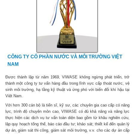
CÔNG TY CỔ PHẦN NƯỚC VÀ MÔI TRƯỜNG VIỆT
NAM
Được thành lập từ năm 1969, VIWASE không ngừng phát triển, trở
thành một công ty tư vấn hàng đầu trong lĩnh vực cấp thoát nước, vệ
sinh môi trường, hạ tầng kỹ thuật và ứng phó với biến đổi khí hậu tại
Việt Nam.
Với hơn 300 cán bộ là tiến sĩ, kỹ sư, các chuyên gia cao cấp có năng
lực, trình độ chuyên môn cao, VIWASE có đủ khả năng và năng lực
thực hiện các dịch vụ tư vấn toàn diện bao gồm từ khâu nghiên cứu,
lập quy hoạch tổng thể, báo cáo đầu tư; khảo sát; thiết kế đến quản lý
dự án, giám sát thi công, giám sát môi trường, v.v. cho các dự án cấp