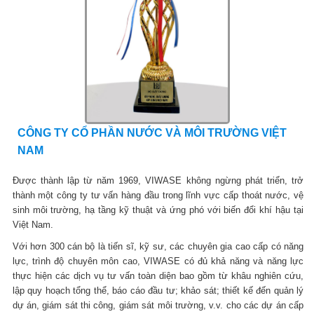
CÔNG TY CỔ PHẦN NƯỚC VÀ MÔI TRƯỜNG VIỆT
NAM
Được thành lập từ năm 1969, VIWASE không ngừng phát triển, trở
thành một công ty tư vấn hàng đầu trong lĩnh vực cấp thoát nước, vệ
sinh môi trường, hạ tầng kỹ thuật và ứng phó với biến đổi khí hậu tại
Việt Nam.
Với hơn 300 cán bộ là tiến sĩ, kỹ sư, các chuyên gia cao cấp có năng
lực, trình độ chuyên môn cao, VIWASE có đủ khả năng và năng lực
thực hiện các dịch vụ tư vấn toàn diện bao gồm từ khâu nghiên cứu,
lập quy hoạch tổng thể, báo cáo đầu tư; khảo sát; thiết kế đến quản lý
dự án, giám sát thi công, giám sát môi trường, v.v. cho các dự án cấp