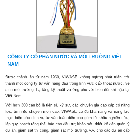
CÔNG TY CỔ PHẦN NƯỚC VÀ MÔI TRƯỜNG VIỆT
NAM
Được thành lập từ năm 1969, VIWASE không ngừng phát triển, trở
thành một công ty tư vấn hàng đầu trong lĩnh vực cấp thoát nước, vệ
sinh môi trường, hạ tầng kỹ thuật và ứng phó với biến đổi khí hậu tại
Việt Nam.
Với hơn 300 cán bộ là tiến sĩ, kỹ sư, các chuyên gia cao cấp có năng
lực, trình độ chuyên môn cao, VIWASE có đủ khả năng và năng lực
thực hiện các dịch vụ tư vấn toàn diện bao gồm từ khâu nghiên cứu,
lập quy hoạch tổng thể, báo cáo đầu tư; khảo sát; thiết kế đến quản lý
dự án, giám sát thi công, giám sát môi trường, v.v. cho các dự án cấp