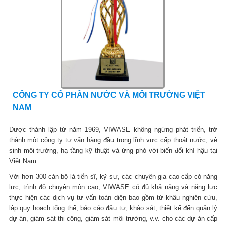
CÔNG TY CỔ PHẦN NƯỚC VÀ MÔI TRƯỜNG VIỆT
NAM
Được thành lập từ năm 1969, VIWASE không ngừng phát triển, trở
thành một công ty tư vấn hàng đầu trong lĩnh vực cấp thoát nước, vệ
sinh môi trường, hạ tầng kỹ thuật và ứng phó với biến đổi khí hậu tại
Việt Nam.
Với hơn 300 cán bộ là tiến sĩ, kỹ sư, các chuyên gia cao cấp có năng
lực, trình độ chuyên môn cao, VIWASE có đủ khả năng và năng lực
thực hiện các dịch vụ tư vấn toàn diện bao gồm từ khâu nghiên cứu,
lập quy hoạch tổng thể, báo cáo đầu tư; khảo sát; thiết kế đến quản lý
dự án, giám sát thi công, giám sát môi trường, v.v. cho các dự án cấp