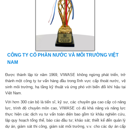
CÔNG TY CỔ PHẦN NƯỚC VÀ MÔI TRƯỜNG VIỆT
NAM
Được thành lập từ năm 1969, VIWASE không ngừng phát triển, trở
thành một công ty tư vấn hàng đầu trong lĩnh vực cấp thoát nước, vệ
sinh môi trường, hạ tầng kỹ thuật và ứng phó với biến đổi khí hậu tại
Việt Nam.
Với hơn 300 cán bộ là tiến sĩ, kỹ sư, các chuyên gia cao cấp có năng
lực, trình độ chuyên môn cao, VIWASE có đủ khả năng và năng lực
thực hiện các dịch vụ tư vấn toàn diện bao gồm từ khâu nghiên cứu,
lập quy hoạch tổng thể, báo cáo đầu tư; khảo sát; thiết kế đến quản lý
dự án, giám sát thi công, giám sát môi trường, v.v. cho các dự án cấp