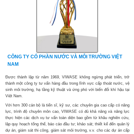
CÔNG TY CỔ PHẦN NƯỚC VÀ MÔI TRƯỜNG VIỆT
NAM
Được thành lập từ năm 1969, VIWASE không ngừng phát triển, trở
thành một công ty tư vấn hàng đầu trong lĩnh vực cấp thoát nước, vệ
sinh môi trường, hạ tầng kỹ thuật và ứng phó với biến đổi khí hậu tại
Việt Nam.
Với hơn 300 cán bộ là tiến sĩ, kỹ sư, các chuyên gia cao cấp có năng
lực, trình độ chuyên môn cao, VIWASE có đủ khả năng và năng lực
thực hiện các dịch vụ tư vấn toàn diện bao gồm từ khâu nghiên cứu,
lập quy hoạch tổng thể, báo cáo đầu tư; khảo sát; thiết kế đến quản lý
dự án, giám sát thi công, giám sát môi trường, v.v. cho các dự án cấp