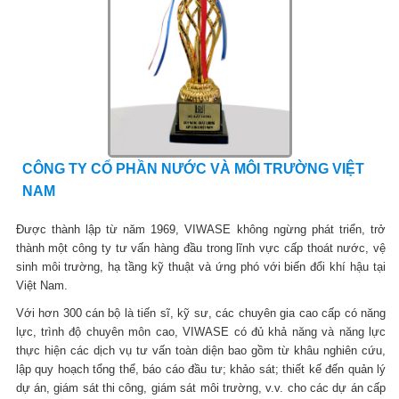
CÔNG TY CỔ PHẦN NƯỚC VÀ MÔI TRƯỜNG VIỆT
NAM
Được thành lập từ năm 1969, VIWASE không ngừng phát triển, trở
thành một công ty tư vấn hàng đầu trong lĩnh vực cấp thoát nước, vệ
sinh môi trường, hạ tầng kỹ thuật và ứng phó với biến đổi khí hậu tại
Việt Nam.
Với hơn 300 cán bộ là tiến sĩ, kỹ sư, các chuyên gia cao cấp có năng
lực, trình độ chuyên môn cao, VIWASE có đủ khả năng và năng lực
thực hiện các dịch vụ tư vấn toàn diện bao gồm từ khâu nghiên cứu,
lập quy hoạch tổng thể, báo cáo đầu tư; khảo sát; thiết kế đến quản lý
dự án, giám sát thi công, giám sát môi trường, v.v. cho các dự án cấp