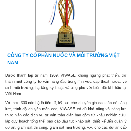
CÔNG TY CỔ PHẦN NƯỚC VÀ MÔI TRƯỜNG VIỆT
NAM
Được thành lập từ năm 1969, VIWASE không ngừng phát triển, trở
thành một công ty tư vấn hàng đầu trong lĩnh vực cấp thoát nước, vệ
sinh môi trường, hạ tầng kỹ thuật và ứng phó với biến đổi khí hậu tại
Việt Nam.
Với hơn 300 cán bộ là tiến sĩ, kỹ sư, các chuyên gia cao cấp có năng
lực, trình độ chuyên môn cao, VIWASE có đủ khả năng và năng lực
thực hiện các dịch vụ tư vấn toàn diện bao gồm từ khâu nghiên cứu,
lập quy hoạch tổng thể, báo cáo đầu tư; khảo sát; thiết kế đến quản lý
dự án, giám sát thi công, giám sát môi trường, v.v. cho các dự án cấp