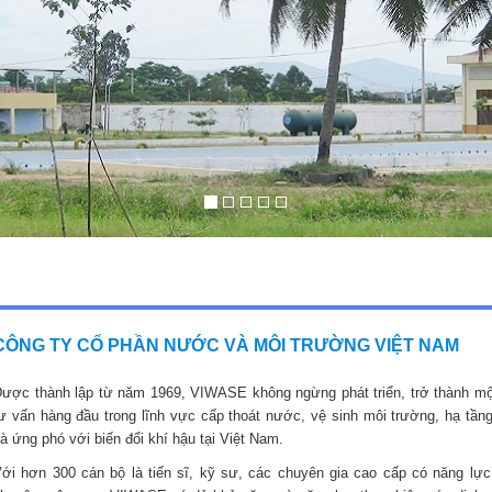
CÔNG TY CỔ PHẦN NƯỚC VÀ MÔI TRƯỜNG VIỆT NAM
ược thành lập từ năm 1969, VIWASE không ngừng phát triển, trở thành mộ
ư vấn hàng đầu trong lĩnh vực cấp thoát nước, vệ sinh môi trường, hạ tầng
à ứng phó với biến đổi khí hậu tại Việt Nam.
ới hơn 300 cán bộ là tiến sĩ, kỹ sư, các chuyên gia cao cấp có năng lực,