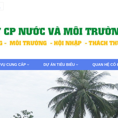
 VỤ CUNG CẤP
DỰ ÁN TIÊU BIỂU
QUAN HỆ CỔ