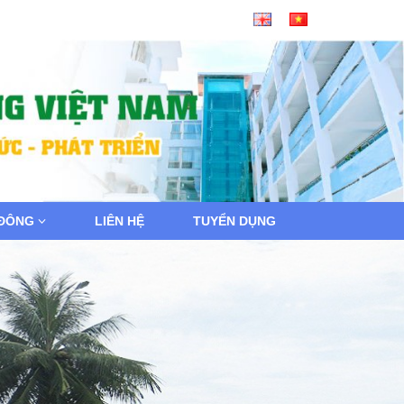
 ĐÔNG
LIÊN HỆ
TUYỂN DỤNG