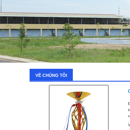
VỀ CHÚNG TÔI
Đ
t
v
V