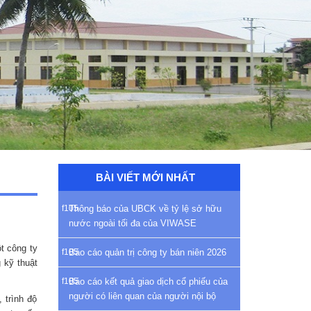
BÀI VIẾT MỚI NHẤT
Thông báo của UBCK về tỷ lệ sở hữu
nước ngoài tối đa của VIWASE
t công ty
Báo cáo quản trị công ty bán niên 2026
 kỹ thuật
Báo cáo kết quả giao dịch cổ phiếu của
người có liên quan của người nội bộ
 trình độ