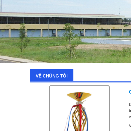
VỀ CHÚNG TÔI
Đ
t
v
V