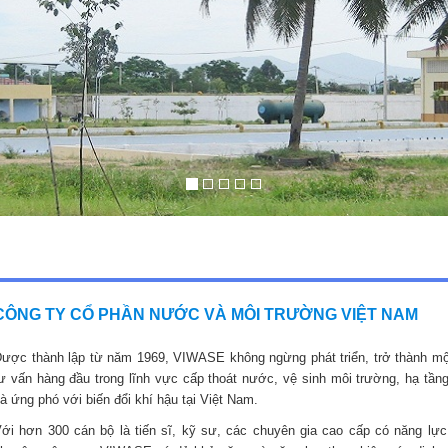
CÔNG TY CỔ PHẦN NƯỚC VÀ MÔI TRƯỜNG VIỆT NAM
ược thành lập từ năm 1969, VIWASE không ngừng phát triển, trở thành mộ
ư vấn hàng đầu trong lĩnh vực cấp thoát nước, vệ sinh môi trường, hạ tầng
à ứng phó với biến đổi khí hậu tại Việt Nam.
ới hơn 300 cán bộ là tiến sĩ, kỹ sư, các chuyên gia cao cấp có năng lực,