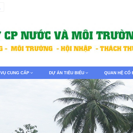
 VỤ CUNG CẤP
DỰ ÁN TIÊU BIỂU
QUAN HỆ CỔ