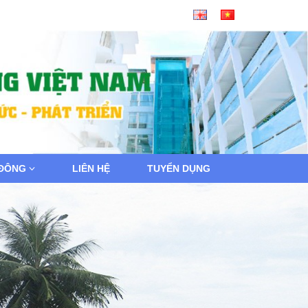
 ĐÔNG
LIÊN HỆ
TUYỂN DỤNG