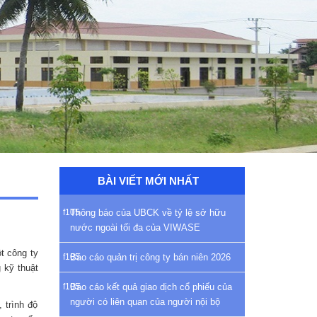
BÀI VIẾT MỚI NHẤT
Thông báo của UBCK về tỷ lệ sở hữu
nước ngoài tối đa của VIWASE
t công ty
Báo cáo quản trị công ty bán niên 2026
 kỹ thuật
Báo cáo kết quả giao dịch cổ phiếu của
người có liên quan của người nội bộ
 trình độ