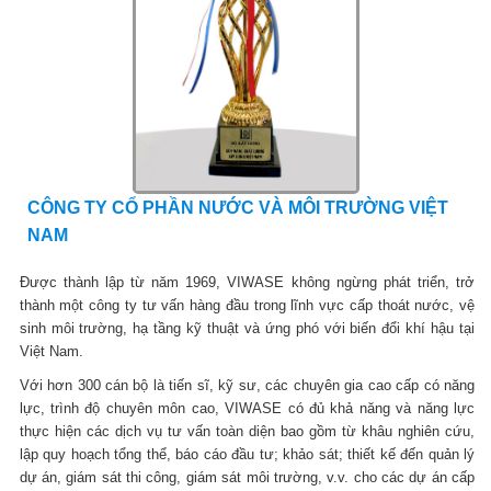
CÔNG TY CỔ PHẦN NƯỚC VÀ MÔI TRƯỜNG VIỆT
NAM
Được thành lập từ năm 1969, VIWASE không ngừng phát triển, trở
thành một công ty tư vấn hàng đầu trong lĩnh vực cấp thoát nước, vệ
sinh môi trường, hạ tầng kỹ thuật và ứng phó với biến đổi khí hậu tại
Việt Nam.
Với hơn 300 cán bộ là tiến sĩ, kỹ sư, các chuyên gia cao cấp có năng
lực, trình độ chuyên môn cao, VIWASE có đủ khả năng và năng lực
thực hiện các dịch vụ tư vấn toàn diện bao gồm từ khâu nghiên cứu,
lập quy hoạch tổng thể, báo cáo đầu tư; khảo sát; thiết kế đến quản lý
dự án, giám sát thi công, giám sát môi trường, v.v. cho các dự án cấp