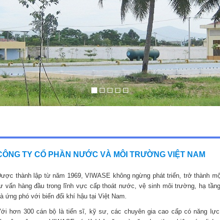
CÔNG TY CỔ PHẦN NƯỚC VÀ MÔI TRƯỜNG VIỆT NAM
ược thành lập từ năm 1969, VIWASE không ngừng phát triển, trở thành mộ
ư vấn hàng đầu trong lĩnh vực cấp thoát nước, vệ sinh môi trường, hạ tầng
à ứng phó với biến đổi khí hậu tại Việt Nam.
ới hơn 300 cán bộ là tiến sĩ, kỹ sư, các chuyên gia cao cấp có năng lực,