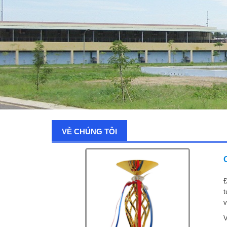
VỀ CHÚNG TÔI
Đ
t
v
V