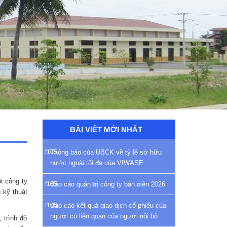
BÀI VIẾT MỚI NHẤT
Thông báo của UBCK về tỷ lệ sở hữu
nước ngoài tối đa của VIWASE
t công ty
Báo cáo quản trị công ty bán niên 2026
 kỹ thuật
Báo cáo kết quả giao dịch cổ phiếu của
người có liên quan của người nội bộ
 trình độ