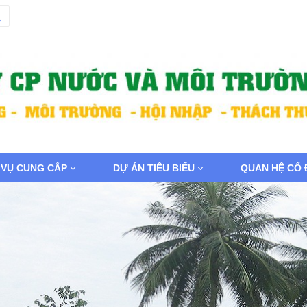
 VỤ CUNG CẤP
DỰ ÁN TIÊU BIỂU
QUAN HỆ CỔ