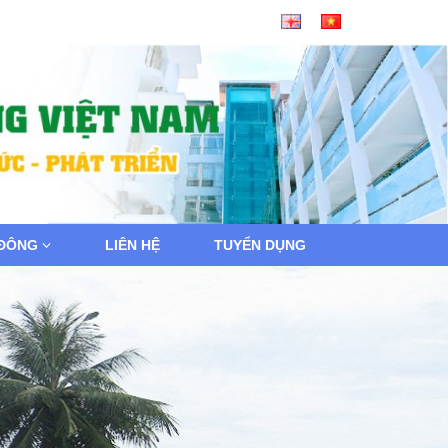
 ĐÔNG
LIÊN HỆ
TUYỂN DỤNG