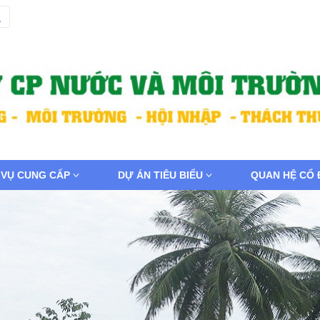
 VỤ CUNG CẤP
DỰ ÁN TIÊU BIỂU
QUAN HỆ CỔ