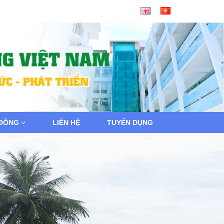
 ĐÔNG
LIÊN HỆ
TUYỂN DỤNG