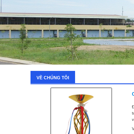
VỀ CHÚNG TÔI
Đ
t
v
V