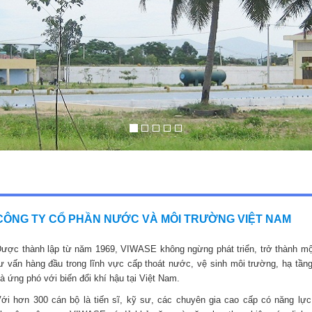
CÔNG TY CỔ PHẦN NƯỚC VÀ MÔI TRƯỜNG VIỆT NAM
ược thành lập từ năm 1969, VIWASE không ngừng phát triển, trở thành mộ
ư vấn hàng đầu trong lĩnh vực cấp thoát nước, vệ sinh môi trường, hạ tầng
à ứng phó với biến đổi khí hậu tại Việt Nam.
ới hơn 300 cán bộ là tiến sĩ, kỹ sư, các chuyên gia cao cấp có năng lực,