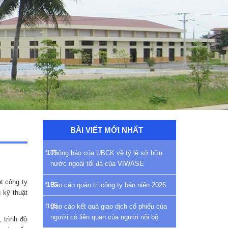
BÀI VIẾT MỚI NHẤT
Thông báo của UBCK về tỷ lệ sở hữu
nước ngoài tối đa của VIWASE
t công ty
Báo cáo quản trị công ty bán niên 2026
 kỹ thuật
Báo cáo kết quả giao dịch cổ phiếu của
người có liên quan của người nội bộ
 trình độ