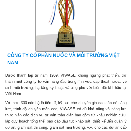
CÔNG TY CỔ PHẦN NƯỚC VÀ MÔI TRƯỜNG VIỆT
NAM
Được thành lập từ năm 1969, VIWASE không ngừng phát triển, trở
thành một công ty tư vấn hàng đầu trong lĩnh vực cấp thoát nước, vệ
sinh môi trường, hạ tầng kỹ thuật và ứng phó với biến đổi khí hậu tại
Việt Nam.
Với hơn 300 cán bộ là tiến sĩ, kỹ sư, các chuyên gia cao cấp có năng
lực, trình độ chuyên môn cao, VIWASE có đủ khả năng và năng lực
thực hiện các dịch vụ tư vấn toàn diện bao gồm từ khâu nghiên cứu,
lập quy hoạch tổng thể, báo cáo đầu tư; khảo sát; thiết kế đến quản lý
dự án, giám sát thi công, giám sát môi trường, v.v. cho các dự án cấp