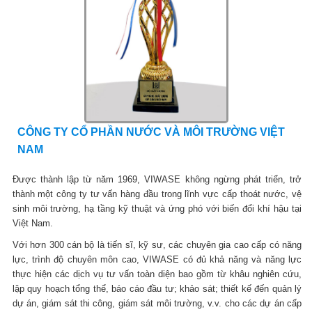
CÔNG TY CỔ PHẦN NƯỚC VÀ MÔI TRƯỜNG VIỆT
NAM
Được thành lập từ năm 1969, VIWASE không ngừng phát triển, trở
thành một công ty tư vấn hàng đầu trong lĩnh vực cấp thoát nước, vệ
sinh môi trường, hạ tầng kỹ thuật và ứng phó với biến đổi khí hậu tại
Việt Nam.
Với hơn 300 cán bộ là tiến sĩ, kỹ sư, các chuyên gia cao cấp có năng
lực, trình độ chuyên môn cao, VIWASE có đủ khả năng và năng lực
thực hiện các dịch vụ tư vấn toàn diện bao gồm từ khâu nghiên cứu,
lập quy hoạch tổng thể, báo cáo đầu tư; khảo sát; thiết kế đến quản lý
dự án, giám sát thi công, giám sát môi trường, v.v. cho các dự án cấp