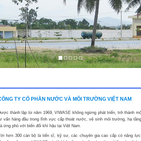
CÔNG TY CỔ PHẦN NƯỚC VÀ MÔI TRƯỜNG VIỆT NAM
ược thành lập từ năm 1969, VIWASE không ngừng phát triển, trở thành mộ
ư vấn hàng đầu trong lĩnh vực cấp thoát nước, vệ sinh môi trường, hạ tầng
à ứng phó với biến đổi khí hậu tại Việt Nam.
ới hơn 300 cán bộ là tiến sĩ, kỹ sư, các chuyên gia cao cấp có năng lực,