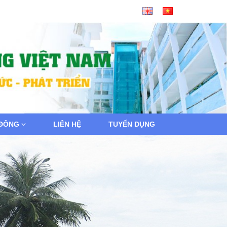
 ĐÔNG
LIÊN HỆ
TUYỂN DỤNG