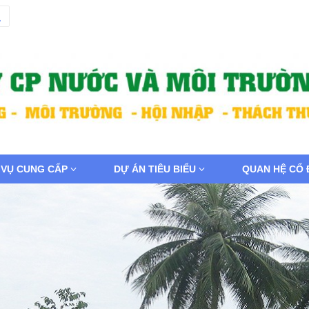
 VỤ CUNG CẤP
DỰ ÁN TIÊU BIỂU
QUAN HỆ CỔ