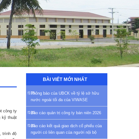
BÀI VIẾT MỚI NHẤT
Thông báo của UBCK về tỷ lệ sở hữu
nước ngoài tối đa của VIWASE
t công ty
Báo cáo quản trị công ty bán niên 2026
 kỹ thuật
Báo cáo kết quả giao dịch cổ phiếu của
người có liên quan của người nội bộ
 trình độ