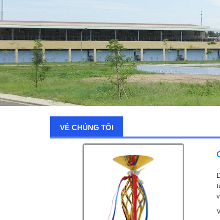
VỀ CHÚNG TÔI
Đ
t
v
V