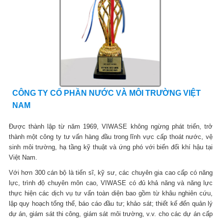
CÔNG TY CỔ PHẦN NƯỚC VÀ MÔI TRƯỜNG VIỆT
NAM
Được thành lập từ năm 1969, VIWASE không ngừng phát triển, trở
thành một công ty tư vấn hàng đầu trong lĩnh vực cấp thoát nước, vệ
sinh môi trường, hạ tầng kỹ thuật và ứng phó với biến đổi khí hậu tại
Việt Nam.
Với hơn 300 cán bộ là tiến sĩ, kỹ sư, các chuyên gia cao cấp có năng
lực, trình độ chuyên môn cao, VIWASE có đủ khả năng và năng lực
thực hiện các dịch vụ tư vấn toàn diện bao gồm từ khâu nghiên cứu,
lập quy hoạch tổng thể, báo cáo đầu tư; khảo sát; thiết kế đến quản lý
dự án, giám sát thi công, giám sát môi trường, v.v. cho các dự án cấp