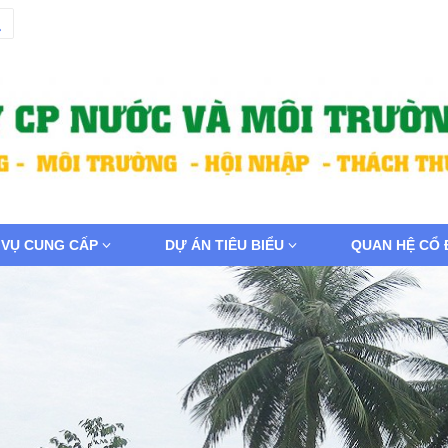
 VỤ CUNG CẤP
DỰ ÁN TIÊU BIỂU
QUAN HỆ CỔ