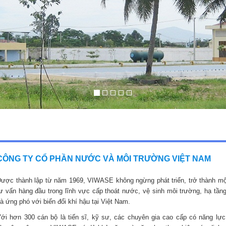
CÔNG TY CỔ PHẦN NƯỚC VÀ MÔI TRƯỜNG VIỆT NAM
ược thành lập từ năm 1969, VIWASE không ngừng phát triển, trở thành mộ
ư vấn hàng đầu trong lĩnh vực cấp thoát nước, vệ sinh môi trường, hạ tầng
à ứng phó với biến đổi khí hậu tại Việt Nam.
ới hơn 300 cán bộ là tiến sĩ, kỹ sư, các chuyên gia cao cấp có năng lực,