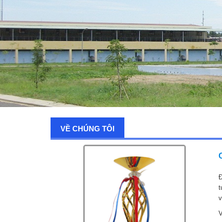
VỀ CHÚNG TÔI
Đ
t
v
V