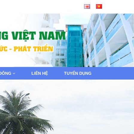
 ĐÔNG
LIÊN HỆ
TUYỂN DỤNG