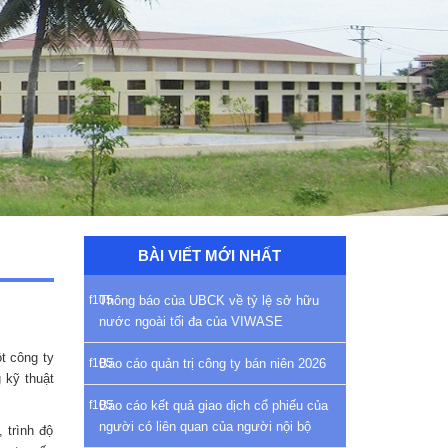
BÀI VIẾT MỚI NHẤT
Thông báo của UBCK về tỷ lệ sở hữu
nước ngoài tối đa của VIWASE
t công ty
Báo cáo quản trị công ty bán niên 2026
 kỹ thuật
Báo cáo kết quả giao dịch cổ phiếu của
người có liên quan của người nội bộ
 trình độ