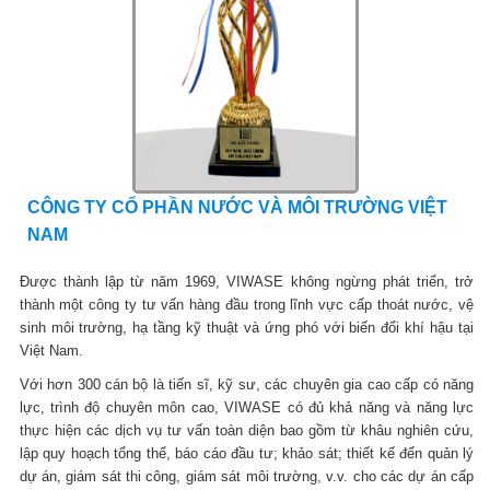
CÔNG TY CỔ PHẦN NƯỚC VÀ MÔI TRƯỜNG VIỆT
NAM
Được thành lập từ năm 1969, VIWASE không ngừng phát triển, trở
thành một công ty tư vấn hàng đầu trong lĩnh vực cấp thoát nước, vệ
sinh môi trường, hạ tầng kỹ thuật và ứng phó với biến đổi khí hậu tại
Việt Nam.
Với hơn 300 cán bộ là tiến sĩ, kỹ sư, các chuyên gia cao cấp có năng
lực, trình độ chuyên môn cao, VIWASE có đủ khả năng và năng lực
thực hiện các dịch vụ tư vấn toàn diện bao gồm từ khâu nghiên cứu,
lập quy hoạch tổng thể, báo cáo đầu tư; khảo sát; thiết kế đến quản lý
dự án, giám sát thi công, giám sát môi trường, v.v. cho các dự án cấp