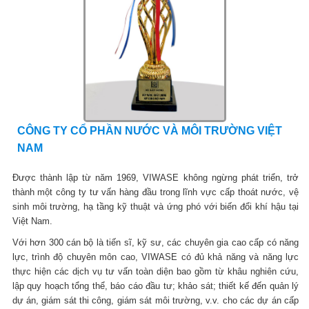
CÔNG TY CỔ PHẦN NƯỚC VÀ MÔI TRƯỜNG VIỆT
NAM
Được thành lập từ năm 1969, VIWASE không ngừng phát triển, trở
thành một công ty tư vấn hàng đầu trong lĩnh vực cấp thoát nước, vệ
sinh môi trường, hạ tầng kỹ thuật và ứng phó với biến đổi khí hậu tại
Việt Nam.
Với hơn 300 cán bộ là tiến sĩ, kỹ sư, các chuyên gia cao cấp có năng
lực, trình độ chuyên môn cao, VIWASE có đủ khả năng và năng lực
thực hiện các dịch vụ tư vấn toàn diện bao gồm từ khâu nghiên cứu,
lập quy hoạch tổng thể, báo cáo đầu tư; khảo sát; thiết kế đến quản lý
dự án, giám sát thi công, giám sát môi trường, v.v. cho các dự án cấp