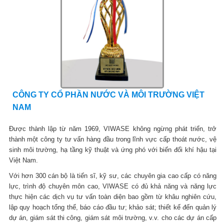
CÔNG TY CỔ PHẦN NƯỚC VÀ MÔI TRƯỜNG VIỆT
NAM
Được thành lập từ năm 1969, VIWASE không ngừng phát triển, trở
thành một công ty tư vấn hàng đầu trong lĩnh vực cấp thoát nước, vệ
sinh môi trường, hạ tầng kỹ thuật và ứng phó với biến đổi khí hậu tại
Việt Nam.
Với hơn 300 cán bộ là tiến sĩ, kỹ sư, các chuyên gia cao cấp có năng
lực, trình độ chuyên môn cao, VIWASE có đủ khả năng và năng lực
thực hiện các dịch vụ tư vấn toàn diện bao gồm từ khâu nghiên cứu,
lập quy hoạch tổng thể, báo cáo đầu tư; khảo sát; thiết kế đến quản lý
dự án, giám sát thi công, giám sát môi trường, v.v. cho các dự án cấp