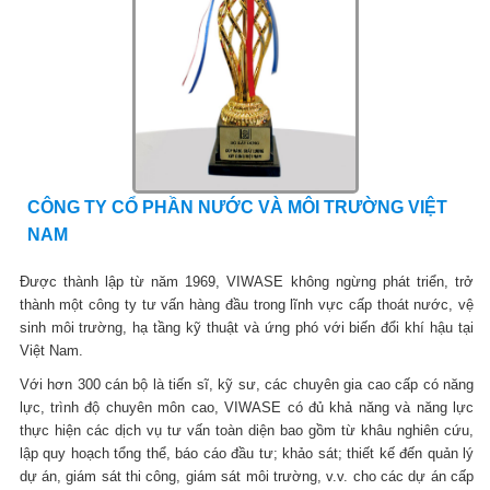
CÔNG TY CỔ PHẦN NƯỚC VÀ MÔI TRƯỜNG VIỆT
NAM
Được thành lập từ năm 1969, VIWASE không ngừng phát triển, trở
thành một công ty tư vấn hàng đầu trong lĩnh vực cấp thoát nước, vệ
sinh môi trường, hạ tầng kỹ thuật và ứng phó với biến đổi khí hậu tại
Việt Nam.
Với hơn 300 cán bộ là tiến sĩ, kỹ sư, các chuyên gia cao cấp có năng
lực, trình độ chuyên môn cao, VIWASE có đủ khả năng và năng lực
thực hiện các dịch vụ tư vấn toàn diện bao gồm từ khâu nghiên cứu,
lập quy hoạch tổng thể, báo cáo đầu tư; khảo sát; thiết kế đến quản lý
dự án, giám sát thi công, giám sát môi trường, v.v. cho các dự án cấp