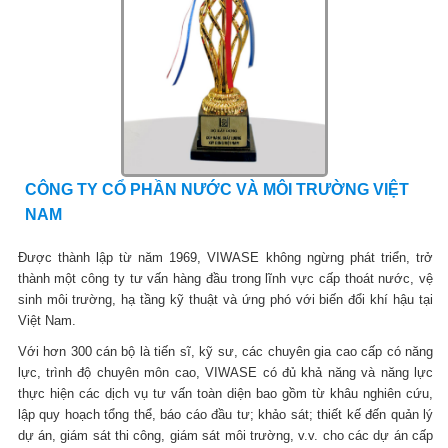
CÔNG TY CỔ PHẦN NƯỚC VÀ MÔI TRƯỜNG VIỆT
NAM
Được thành lập từ năm 1969, VIWASE không ngừng phát triển, trở
thành một công ty tư vấn hàng đầu trong lĩnh vực cấp thoát nước, vệ
sinh môi trường, hạ tầng kỹ thuật và ứng phó với biến đổi khí hậu tại
Việt Nam.
Với hơn 300 cán bộ là tiến sĩ, kỹ sư, các chuyên gia cao cấp có năng
lực, trình độ chuyên môn cao, VIWASE có đủ khả năng và năng lực
thực hiện các dịch vụ tư vấn toàn diện bao gồm từ khâu nghiên cứu,
lập quy hoạch tổng thể, báo cáo đầu tư; khảo sát; thiết kế đến quản lý
dự án, giám sát thi công, giám sát môi trường, v.v. cho các dự án cấp