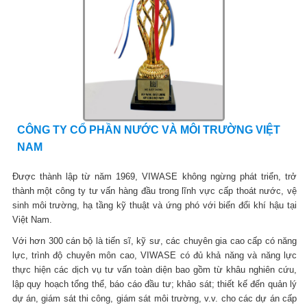
CÔNG TY CỔ PHẦN NƯỚC VÀ MÔI TRƯỜNG VIỆT
NAM
Được thành lập từ năm 1969, VIWASE không ngừng phát triển, trở
thành một công ty tư vấn hàng đầu trong lĩnh vực cấp thoát nước, vệ
sinh môi trường, hạ tầng kỹ thuật và ứng phó với biến đổi khí hậu tại
Việt Nam.
Với hơn 300 cán bộ là tiến sĩ, kỹ sư, các chuyên gia cao cấp có năng
lực, trình độ chuyên môn cao, VIWASE có đủ khả năng và năng lực
thực hiện các dịch vụ tư vấn toàn diện bao gồm từ khâu nghiên cứu,
lập quy hoạch tổng thể, báo cáo đầu tư; khảo sát; thiết kế đến quản lý
dự án, giám sát thi công, giám sát môi trường, v.v. cho các dự án cấp