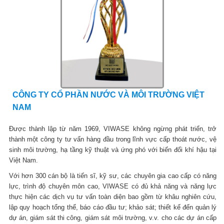
CÔNG TY CỔ PHẦN NƯỚC VÀ MÔI TRƯỜNG VIỆT
NAM
Được thành lập từ năm 1969, VIWASE không ngừng phát triển, trở
thành một công ty tư vấn hàng đầu trong lĩnh vực cấp thoát nước, vệ
sinh môi trường, hạ tầng kỹ thuật và ứng phó với biến đổi khí hậu tại
Việt Nam.
Với hơn 300 cán bộ là tiến sĩ, kỹ sư, các chuyên gia cao cấp có năng
lực, trình độ chuyên môn cao, VIWASE có đủ khả năng và năng lực
thực hiện các dịch vụ tư vấn toàn diện bao gồm từ khâu nghiên cứu,
lập quy hoạch tổng thể, báo cáo đầu tư; khảo sát; thiết kế đến quản lý
dự án, giám sát thi công, giám sát môi trường, v.v. cho các dự án cấp