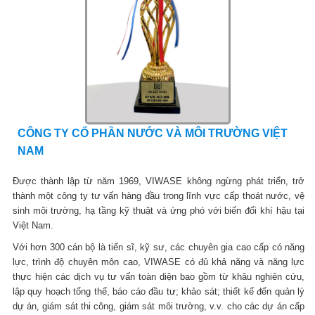
CÔNG TY CỔ PHẦN NƯỚC VÀ MÔI TRƯỜNG VIỆT
NAM
Được thành lập từ năm 1969, VIWASE không ngừng phát triển, trở
thành một công ty tư vấn hàng đầu trong lĩnh vực cấp thoát nước, vệ
sinh môi trường, hạ tầng kỹ thuật và ứng phó với biến đổi khí hậu tại
Việt Nam.
Với hơn 300 cán bộ là tiến sĩ, kỹ sư, các chuyên gia cao cấp có năng
lực, trình độ chuyên môn cao, VIWASE có đủ khả năng và năng lực
thực hiện các dịch vụ tư vấn toàn diện bao gồm từ khâu nghiên cứu,
lập quy hoạch tổng thể, báo cáo đầu tư; khảo sát; thiết kế đến quản lý
dự án, giám sát thi công, giám sát môi trường, v.v. cho các dự án cấp