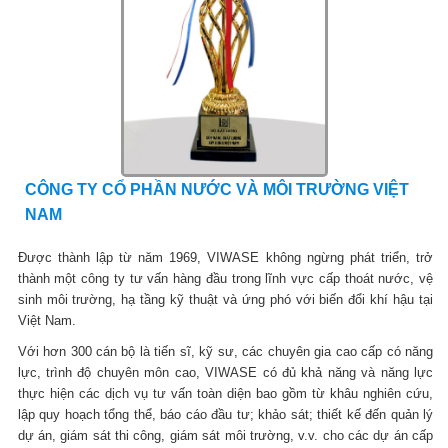
CÔNG TY CỔ PHẦN NƯỚC VÀ MÔI TRƯỜNG VIỆT
NAM
Được thành lập từ năm 1969, VIWASE không ngừng phát triển, trở
thành một công ty tư vấn hàng đầu trong lĩnh vực cấp thoát nước, vệ
sinh môi trường, hạ tầng kỹ thuật và ứng phó với biến đổi khí hậu tại
Việt Nam.
Với hơn 300 cán bộ là tiến sĩ, kỹ sư, các chuyên gia cao cấp có năng
lực, trình độ chuyên môn cao, VIWASE có đủ khả năng và năng lực
thực hiện các dịch vụ tư vấn toàn diện bao gồm từ khâu nghiên cứu,
lập quy hoạch tổng thể, báo cáo đầu tư; khảo sát; thiết kế đến quản lý
dự án, giám sát thi công, giám sát môi trường, v.v. cho các dự án cấp